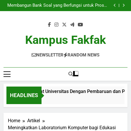
Meningkatkan Peringkat Universitas Dengan
Skip
Pembaruan dan Pengakuan
Membangun Bank Soal yang Berfungsi untuk Proses
to
Belajar pada Zaman Digital
Biro Karier: Jembatan Menuju Kemenangan
Mahasiswa
Peran Pusat Karir dalam Menyiapkan Peserta didik
content
Menuju ke Dunia Profesi
Meningkatkan Peringkat Universitas Dengan
Pembaruan dan Pengakuan
Membangun Bank Soal yang Berfungsi untuk Proses
Belajar pada Zaman Digital
Biro Karier: Jembatan Menuju Kemenangan
Kampus Fakfak
Mahasiswa
Peran Pusat Karir dalam Menyiapkan Peserta didik
Menuju ke Dunia Profesi
NEWSLETTER
RANDOM NEWS
gkatkan Peringkat Universitas Dengan Pembaruan dan Penga
HEADLINES
s Ago
Home
Artikel
Meningkatkan Laboratorium Komputer bagi Edukasi