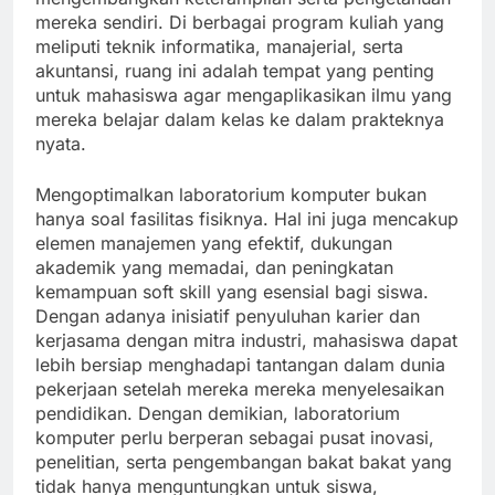
mereka sendiri. Di berbagai program kuliah yang
meliputi teknik informatika, manajerial, serta
akuntansi, ruang ini adalah tempat yang penting
untuk mahasiswa agar mengaplikasikan ilmu yang
mereka belajar dalam kelas ke dalam prakteknya
nyata.
Mengoptimalkan laboratorium komputer bukan
hanya soal fasilitas fisiknya. Hal ini juga mencakup
elemen manajemen yang efektif, dukungan
akademik yang memadai, dan peningkatan
kemampuan soft skill yang esensial bagi siswa.
Dengan adanya inisiatif penyuluhan karier dan
kerjasama dengan mitra industri, mahasiswa dapat
lebih bersiap menghadapi tantangan dalam dunia
pekerjaan setelah mereka mereka menyelesaikan
pendidikan. Dengan demikian, laboratorium
komputer perlu berperan sebagai pusat inovasi,
penelitian, serta pengembangan bakat bakat yang
tidak hanya menguntungkan untuk siswa,