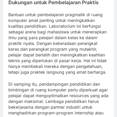
Dukungan untuk Pembelajaran Praktis
Bantuan untuk pembelajaran pragmatik di ruang
komputer amat penting untuk meningkatkan
kualitas pendidikan. Laboratorium ini berfungsi
sebagai arena bagi mahasiswa untuk menerapkan
ilmu yang para pelajari dalam kelas ke dalam
praktik nyata. Dengan keberadaan perangkat
keras dan perangkat program yang mutakhir,
pelajar dapat berlatih dan meningkatkan keahlian
teknis yang diperlukan di pasar kerja. Hal ini tidak
hanya membekali mereka dengan pengetahuan,
tetapi juga praktek langsung yang amat berharga.
Di samping itu, pendampingan pendidikan dan
bimbingan di ruang komputer perlu diperkuat agar
pelajar dapat mengoptimalkan resources yang ada
dengan maksimal. Lembaga pendidikan harus
bekerjasama dengan partner industri untuk
menghadirkan program-program internship atau