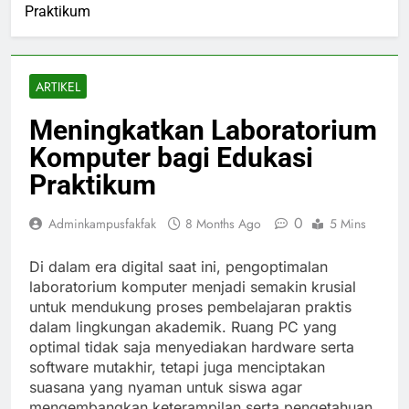
Praktikum
ARTIKEL
Meningkatkan Laboratorium
Komputer bagi Edukasi
Praktikum
0
Adminkampusfakfak
8 Months Ago
5 Mins
Di dalam era digital saat ini, pengoptimalan
laboratorium komputer menjadi semakin krusial
untuk mendukung proses pembelajaran praktis
dalam lingkungan akademik. Ruang PC yang
optimal tidak saja menyediakan hardware serta
software mutakhir, tetapi juga menciptakan
suasana yang nyaman untuk siswa agar
mengembangkan keterampilan serta pengetahuan