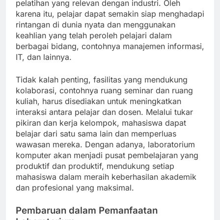
pelatihan yang relevan dengan industri. Oleh
karena itu, pelajar dapat semakin siap menghadapi
rintangan di dunia nyata dan menggunakan
keahlian yang telah peroleh pelajari dalam
berbagai bidang, contohnya manajemen informasi,
IT, dan lainnya.
Tidak kalah penting, fasilitas yang mendukung
kolaborasi, contohnya ruang seminar dan ruang
kuliah, harus disediakan untuk meningkatkan
interaksi antara pelajar dan dosen. Melalui tukar
pikiran dan kerja kelompok, mahasiswa dapat
belajar dari satu sama lain dan memperluas
wawasan mereka. Dengan adanya, laboratorium
komputer akan menjadi pusat pembelajaran yang
produktif dan produktif, mendukung setiap
mahasiswa dalam meraih keberhasilan akademik
dan profesional yang maksimal.
Pembaruan dalam Pemanfaatan