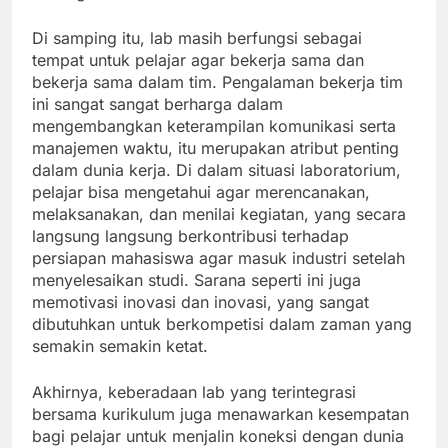
Di samping itu, lab masih berfungsi sebagai
tempat untuk pelajar agar bekerja sama dan
bekerja sama dalam tim. Pengalaman bekerja tim
ini sangat sangat berharga dalam
mengembangkan keterampilan komunikasi serta
manajemen waktu, itu merupakan atribut penting
dalam dunia kerja. Di dalam situasi laboratorium,
pelajar bisa mengetahui agar merencanakan,
melaksanakan, dan menilai kegiatan, yang secara
langsung langsung berkontribusi terhadap
persiapan mahasiswa agar masuk industri setelah
menyelesaikan studi. Sarana seperti ini juga
memotivasi inovasi dan inovasi, yang sangat
dibutuhkan untuk berkompetisi dalam zaman yang
semakin semakin ketat.
Akhirnya, keberadaan lab yang terintegrasi
bersama kurikulum juga menawarkan kesempatan
bagi pelajar untuk menjalin koneksi dengan dunia