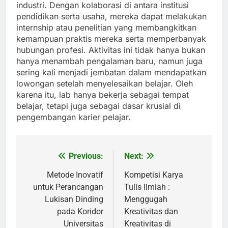
industri. Dengan kolaborasi di antara institusi
pendidikan serta usaha, mereka dapat melakukan
internship atau penelitian yang membangkitkan
kemampuan praktis mereka serta memperbanyak
hubungan profesi. Aktivitas ini tidak hanya bukan
hanya menambah pengalaman baru, namun juga
sering kali menjadi jembatan dalam mendapatkan
lowongan setelah menyelesaikan belajar. Oleh
karena itu, lab hanya bekerja sebagai tempat
belajar, tetapi juga sebagai dasar krusial di
pengembangan karier pelajar.
Previous:
Next:
Post
navigation
Metode Inovatif
Kompetisi Karya
untuk Perancangan
Tulis Ilmiah :
Lukisan Dinding
Menggugah
pada Koridor
Kreativitas dan
Universitas
Kreativitas di