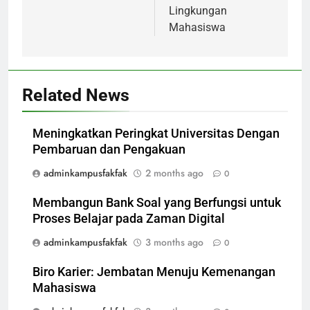
Lingkungan
Mahasiswa
Related News
Meningkatkan Peringkat Universitas Dengan
Pembaruan dan Pengakuan
adminkampusfakfak
2 months ago
0
Membangun Bank Soal yang Berfungsi untuk
Proses Belajar pada Zaman Digital
adminkampusfakfak
3 months ago
0
Biro Karier: Jembatan Menuju Kemenangan
Mahasiswa