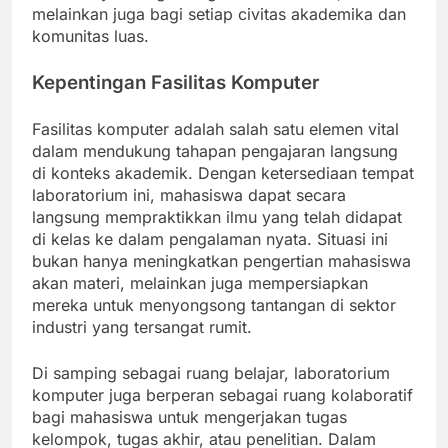
melainkan juga bagi setiap civitas akademika dan
komunitas luas.
Kepentingan Fasilitas Komputer
Fasilitas komputer adalah salah satu elemen vital
dalam mendukung tahapan pengajaran langsung
di konteks akademik. Dengan ketersediaan tempat
laboratorium ini, mahasiswa dapat secara
langsung mempraktikkan ilmu yang telah didapat
di kelas ke dalam pengalaman nyata. Situasi ini
bukan hanya meningkatkan pengertian mahasiswa
akan materi, melainkan juga mempersiapkan
mereka untuk menyongsong tantangan di sektor
industri yang tersangat rumit.
Di samping sebagai ruang belajar, laboratorium
komputer juga berperan sebagai ruang kolaboratif
bagi mahasiswa untuk mengerjakan tugas
kelompok, tugas akhir, atau penelitian. Dalam