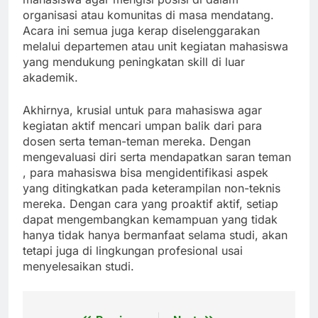
organisasi atau komunitas di masa mendatang.
Acara ini semua juga kerap diselenggarakan
melalui departemen atau unit kegiatan mahasiswa
yang mendukung peningkatan skill di luar
akademik.
Akhirnya, krusial untuk para mahasiswa agar
kegiatan aktif mencari umpan balik dari para
dosen serta teman-teman mereka. Dengan
mengevaluasi diri serta mendapatkan saran teman
, para mahasiswa bisa mengidentifikasi aspek
yang ditingkatkan pada keterampilan non-teknis
mereka. Dengan cara yang proaktif aktif, setiap
dapat mengembangkan kemampuan yang tidak
hanya tidak hanya bermanfaat selama studi, akan
tetapi juga di lingkungan profesional usai
menyelesaikan studi.