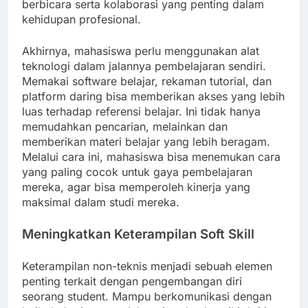
berbicara serta kolaborasi yang penting dalam
kehidupan profesional.
Akhirnya, mahasiswa perlu menggunakan alat
teknologi dalam jalannya pembelajaran sendiri.
Memakai software belajar, rekaman tutorial, dan
platform daring bisa memberikan akses yang lebih
luas terhadap referensi belajar. Ini tidak hanya
memudahkan pencarian, melainkan dan
memberikan materi belajar yang lebih beragam.
Melalui cara ini, mahasiswa bisa menemukan cara
yang paling cocok untuk gaya pembelajaran
mereka, agar bisa memperoleh kinerja yang
maksimal dalam studi mereka.
Meningkatkan Keterampilan Soft Skill
Keterampilan non-teknis menjadi sebuah elemen
penting terkait dengan pengembangan diri
seorang student. Mampu berkomunikasi dengan