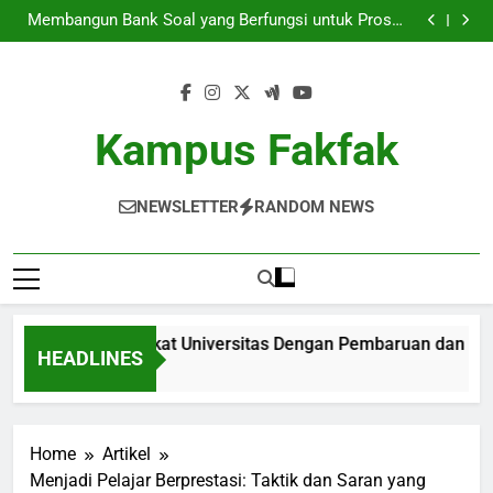
Meningkatkan Peringkat Universitas Dengan
Skip
Pembaruan dan Pengakuan
Membangun Bank Soal yang Berfungsi untuk Proses
to
Belajar pada Zaman Digital
Biro Karier: Jembatan Menuju Kemenangan
Mahasiswa
Peran Pusat Karir dalam Menyiapkan Peserta didik
content
Menuju ke Dunia Profesi
Meningkatkan Peringkat Universitas Dengan
Pembaruan dan Pengakuan
Membangun Bank Soal yang Berfungsi untuk Proses
Belajar pada Zaman Digital
Biro Karier: Jembatan Menuju Kemenangan
Kampus Fakfak
Mahasiswa
Peran Pusat Karir dalam Menyiapkan Peserta didik
Menuju ke Dunia Profesi
NEWSLETTER
RANDOM NEWS
ingkatkan Peringkat Universitas Dengan Pembaruan dan Pen
HEADLINES
nths Ago
Home
Artikel
Menjadi Pelajar Berprestasi: Taktik dan Saran yang