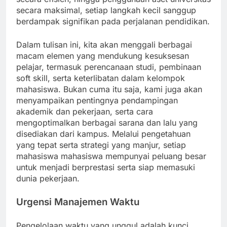
secara maksimal, setiap langkah kecil sanggup
berdampak signifikan pada perjalanan pendidikan.
Dalam tulisan ini, kita akan menggali berbagai
macam elemen yang mendukung kesuksesan
pelajar, termasuk perencanaan studi, pembinaan
soft skill, serta keterlibatan dalam kelompok
mahasiswa. Bukan cuma itu saja, kami juga akan
menyampaikan pentingnya pendampingan
akademik dan pekerjaan, serta cara
mengoptimalkan berbagai sarana dan lalu yang
disediakan dari kampus. Melalui pengetahuan
yang tepat serta strategi yang manjur, setiap
mahasiswa mahasiswa mempunyai peluang besar
untuk menjadi berprestasi serta siap memasuki
dunia pekerjaan.
Urgensi Manajemen Waktu
Pengelolaan waktu yang unggul adalah kunci